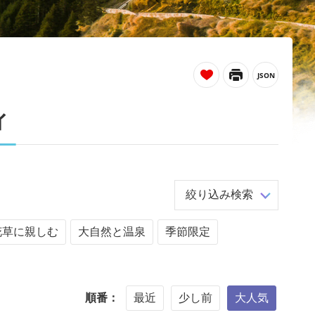
_
ィ
絞り込み検索
花草に親しむ
大自然と温泉
季節限定
順番：
最近
少し前
大人気