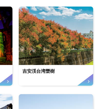
吉安渓台湾欒樹