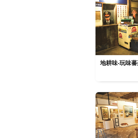
地耕味-玩味蕃