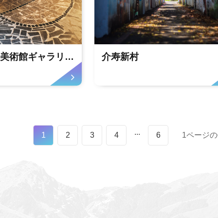
花蓮港1-1倉庫美術館ギャラリーヴィーナス
介寿新村
...
1
2
3
4
6
1ページ