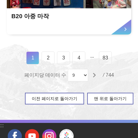
B20 아중 마작
...
1
2
3
4
83
페이지당 데이터 수
/
744
이전 페이지로 돌아가기
맨 위로 돌아가기
:::