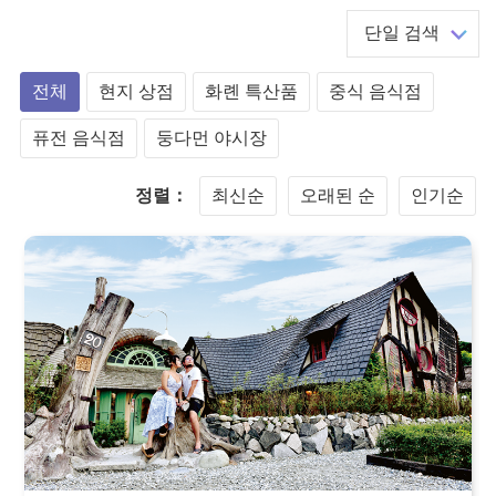
단일 검색
전체
현지 상점
화롄 특산품
중식 음식점
퓨전 음식점
둥다먼 야시장
정렬：
최신순
오래된 순
인기순