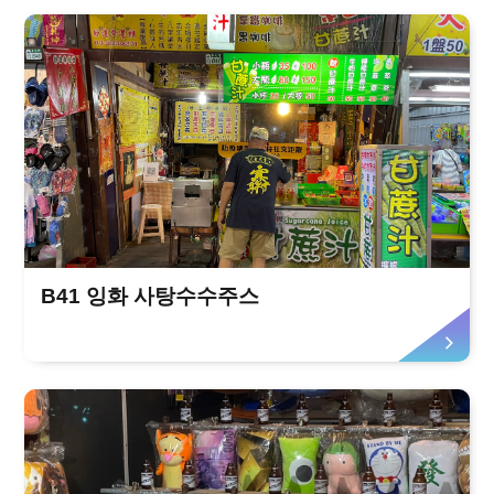
B41 잉화 사탕수수주스