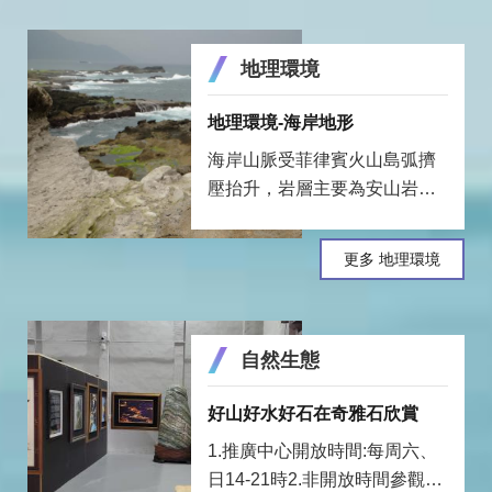
「奇萊平原」，即現今的新城
鄉、花蓮市、吉安鄉一帶。
地理環境
地理環境-海岸地形
海岸山脈受菲律賓火山島弧擠
壓抬升，岩層主要為安山岩、
礫石層和砂頁岩，以及由火山
碎屑沉積的白色凝灰岩，經強
更多 地理環境
烈風浪積年累月沖刷，形成海
蝕凹壁、壺穴、平台等地形。
自然生態
好山好水好石在奇雅石欣賞
1.推廣中心開放時間:每周六、
日14-21時2.非開放時間參觀預