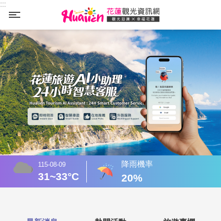
:::
_
跳到主要內容區塊
:::
降雨機率
115-08-09
31~33°C
20%