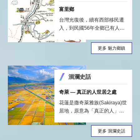
富里鄉
台灣光復後，續有西部移民遷
入，到民國56年全鄉已有人口
二萬六仟餘人，是本鄉人口最
多的年代，目前因人口外流嚴
更多 魅力鄉鎮
重僅餘一萬二千人。鄉內居民
以農民居多，開荒埔墾山林，
使本鄉成為台灣東部的農業菁
洄瀾史話
華區，以泉豐土沃，物產富饒
著稱，故有「富里」之稱。
奇萊 — 真正的人世居之處
花蓮是撒奇萊雅族(Sakiraya)世
居地，原意為「真正的人」。
外族初訪此地常將其族名誤認
為地名，以諧音kiray「奇萊」
更多 洄瀾史話
稱呼，因此其居住地就被稱為