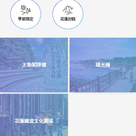
季節限定
花蓮好靚
太魯閣牌樓
曙光橋
花蓮鐵道文化園區