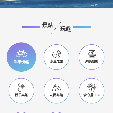
景點
玩趣
步道之旅
網美靚劇
單車慢趣
親子樂趣
花間草趣
森心靈SPA