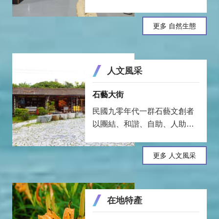
約專線:09-27019388(鄭總幹
事)3.停車資訊:推廣中心 左右兩
更多 自然生態
側都有大型停車場遊覽車停車
位及公共廁所喜歡玩石頭就要
了解一下賞石文化，我們先來
人文風采
理解一下文化的概念。文化就
某個地區的人類生活要素形態
石藝大街
的統稱。就像我們吃飯用筷
子，吃飯的 ...更多
民國九零年代一群石藝文創者
以團結、和諧、自助、人助、
研發、創新的精神創立「花蓮
縣手工藝協會」，並在鐵路醫
更多 人文風采
院舊址成立「石藝大街」，成
為石藝展示空間，帶動創作風
氣，當地的石來運轉建築繼而
在地特產
成為著名地標。