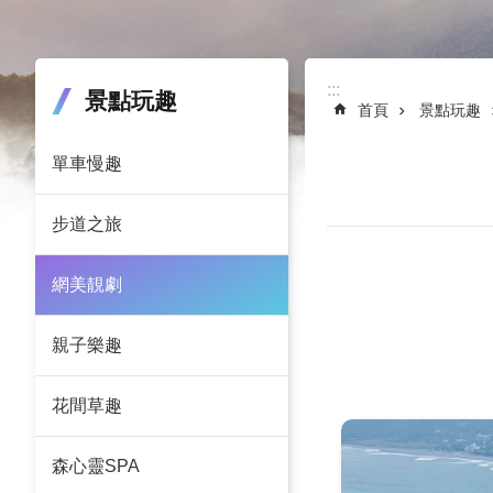
:::
:::
景點玩趣
首頁
景點玩趣
單車慢趣
步道之旅
網美靚劇
親子樂趣
花間草趣
森心靈SPA