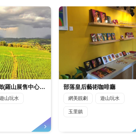
富里鄉米的故鄉(羅山展售中心)-稻田藝術
部落皇后藝術咖啡廳
遊山玩水
網美靚劇
遊山玩水
玉里鎮