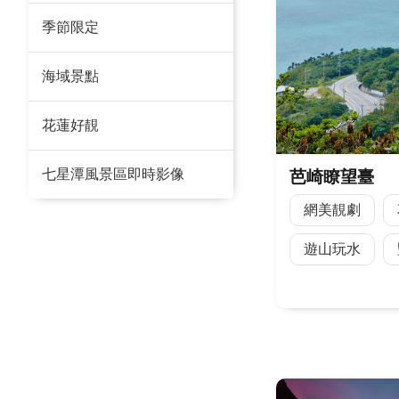
季節限定
海域景點
花蓮好靚
七星潭風景區即時影像
芭崎瞭望臺
網美靚劇
遊山玩水