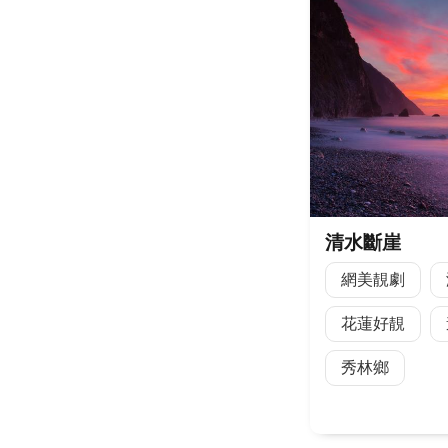
清水斷崖
網美靚劇
花蓮好靚
秀林鄉