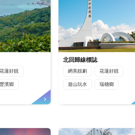
北回歸線標誌
花蓮好靚
網美靚劇
花蓮好靚
豐濱鄉
遊山玩水
瑞穗鄉