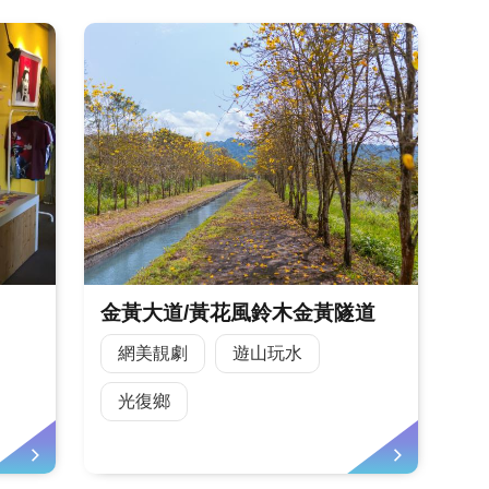
金黃大道/黃花風鈴木金黃隧道
網美靚劇
遊山玩水
光復鄉