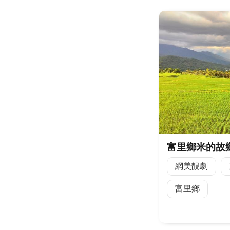
網美靚劇
富里鄉