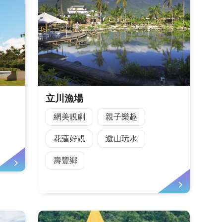
立川漁場
網美靚劇
親子樂趣
花蓮好靚
遊山玩水
壽豐鄉