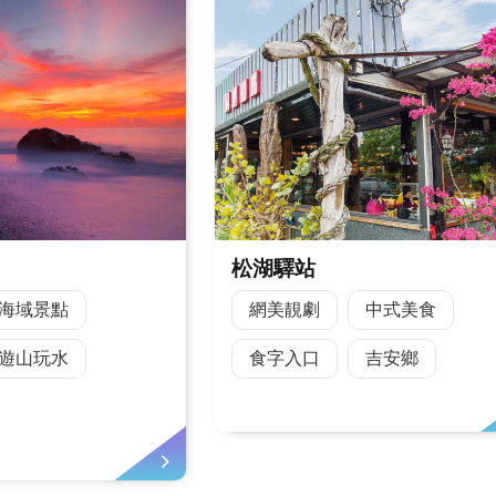
松湖驛站
海域景點
網美靚劇
中式美食
遊山玩水
食字入口
吉安鄉