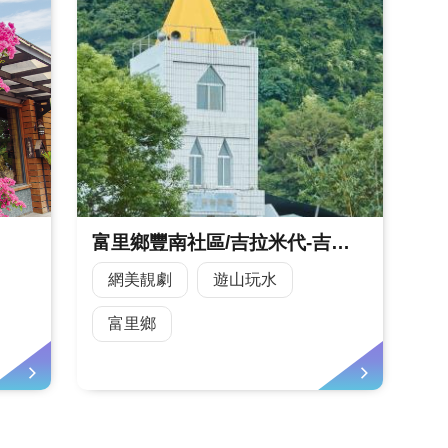
富里鄉豐南社區/吉拉米代-吉哈拉艾天空梯田
網美靚劇
遊山玩水
富里鄉