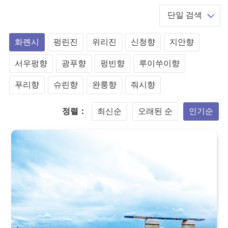
단일 검색
화롄시
펑린진
위리진
신청향
지안향
서우펑향
광푸향
펑빈향
루이쑤이향
푸리향
슈린향
완룽향
줘시향
정렬：
최신순
오래된 순
인기순