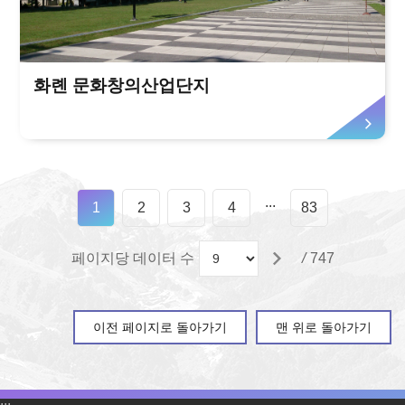
화롄 문화창의산업단지
...
1
2
3
4
83
페이지당 데이터 수
/
747
이전 페이지로 돌아가기
맨 위로 돌아가기