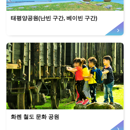
태평양공원(난빈 구간, 베이빈 구간)
화롄 철도 문화 공원