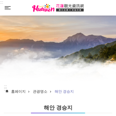
:::
Select
_
:::
:::
홈페이지
관광명소
해안 경승지
해안 경승지