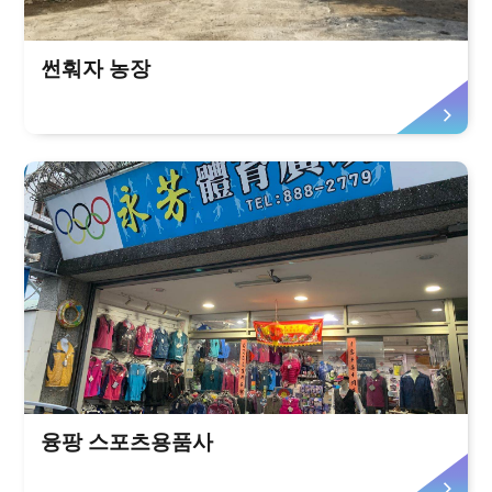
썬훠자 농장
융팡 스포츠용품사