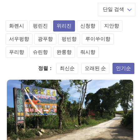
단일 검색
화롄시
펑린진
위리진
신청향
지안향
서우펑향
광푸향
펑빈향
루이쑤이향
푸리향
슈린향
완룽향
줘시향
정렬：
최신순
오래된 순
인기순