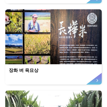
장화 벼 육묘상