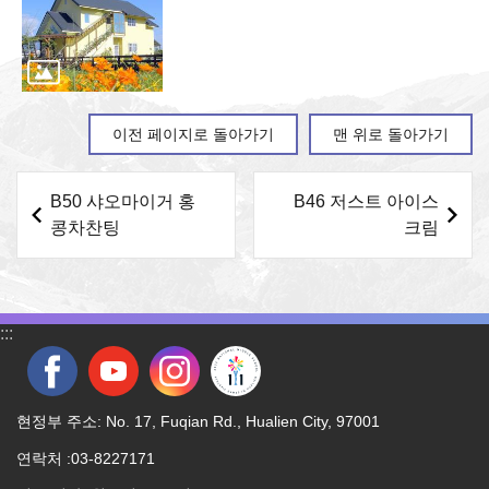
이전 페이지로 돌아가기
맨 위로 돌아가기
B50 샤오마이거 홍
B46 저스트 아이스
콩차찬팅
크림
:::
현정부 주소: No. 17, Fuqian Rd., Hualien City, 97001
연락처 :03-8227171