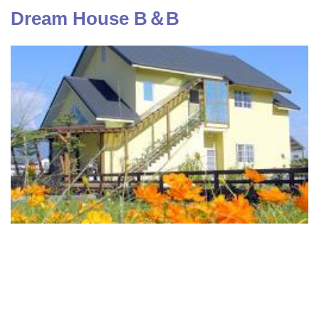
Dream House B＆B