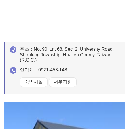
주소：
No. 90, Ln. 63, Sec. 2, University Road,
Shoufeng Township, Hualien County, Taiwan
(R.O.C.)
연락처：
0921-453-148
숙박시설
서우펑향