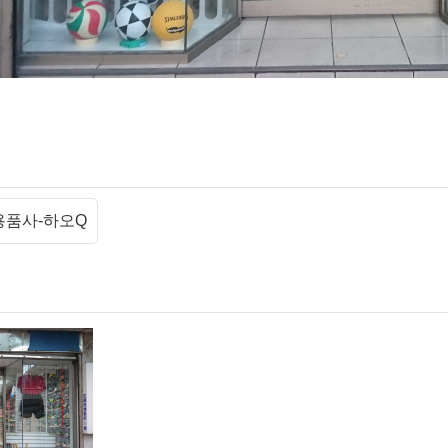
용품사-하오Q