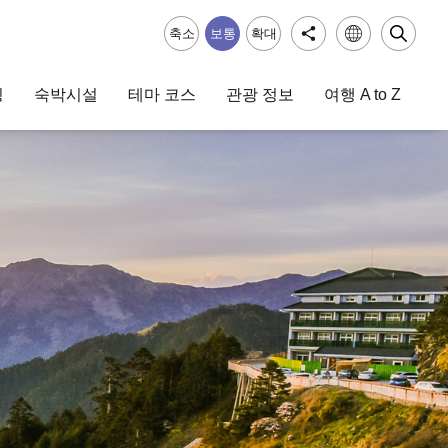
축소
보통
확대
핑
숙박시설
테마 코스
관광 정보
여행 A to Z