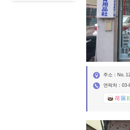
주소：
No. 12
연락처：
03-
好Q