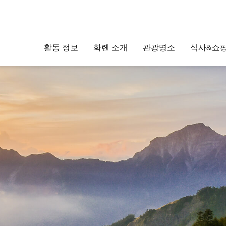
활동 정보
화롄 소개
관광명소
식사&쇼