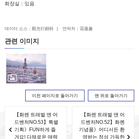
화장실：있음
데이터 소스：觀光行銷科
연락처：花蓮趣
관련 이미지
이전 페이지로 돌아가기
맨 위로 돌아가기
【화렌 트래벌 앤 어
【화렌 트래벌 앤 어
드벤처NO.53】특별
드벤처NO.52】화롄
기획》FUN하게 즐
기념품》어디서든 환
겨요! 다채로운 매력
영받는 정성 가득한