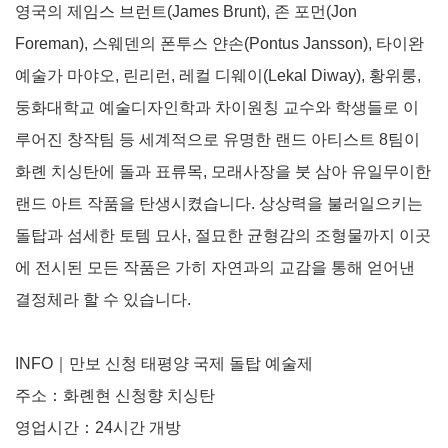
영국의 제임스 브런트(James Brunt), 존 포먼(Jon
Foreman), 스웨덴의 폰투스 얀손(Pontus Jansson), 타이완
예술가 마야오, 린리런, 레컬 디웨이(Lekal Diway), 황위룽,
둥화대학교 예술디자인학과 차이원칭 교수와 학생들로 이
루어진 창작팀 등 세계적으로 유명한 랜드 아티스트 8팀이
화롄 치싱탄에 돌과 표류목, 모래사장을 붓 삼아 유일무이한
랜드 아트 작품을 탄생시켰습니다. 상상력을 불러일으키는
돌탑과 섬세한 토템 묘사, 절묘한 균형감의 조형물까지 이곳
에 전시된 모든 작품은 가히 자연과의 교감을 통해 얻어낸
결정체라 할 수 있습니다.
INFO｜만보 신청 태평양 국제 돌탑 예술제
주소：화롄현 신청향 치싱탄
영업시간：24시간 개방