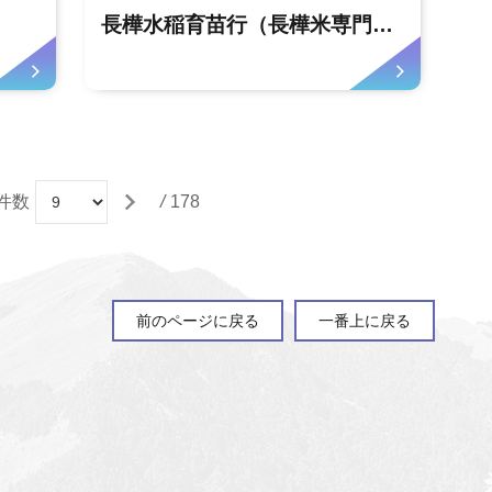
長樺水稲育苗行（長樺米専門店）
件数
/
178
前のページに戻る
一番上に戻る