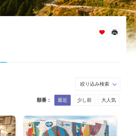
_
絞り込み検索
順番：
最近
少し前
大人気