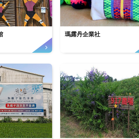
館
瑪露丹企業社