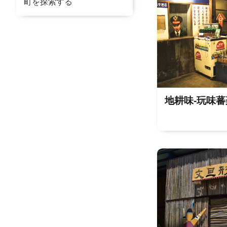
町を探索する
地耕味-玩味蕃