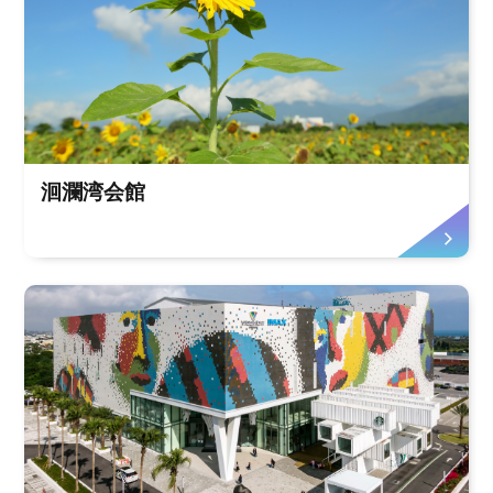
洄瀾湾会館