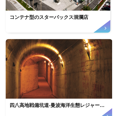
コンテナ型のスターバックス洄瀾店
四八高地戦備坑道-曼波海洋生態レジャー園区