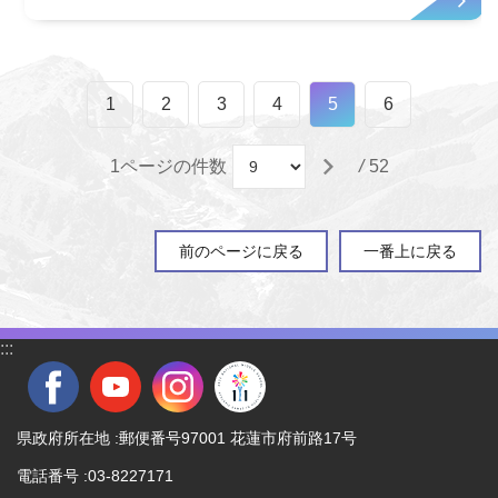
1
2
3
4
5
6
1ページの件数
/
52
前のページに戻る
一番上に戻る
:::
県政府所在地 :郵便番号97001 花蓮市府前路17号
電話番号 :03-8227171