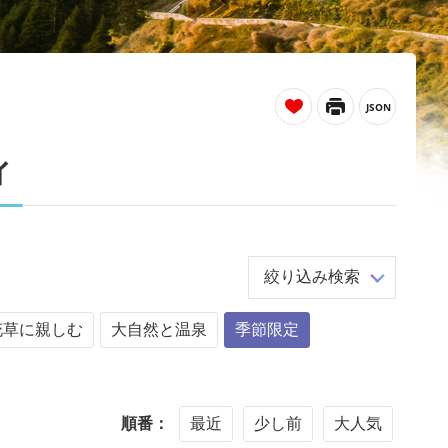
_
ィ
絞り込み検索
花草に親しむ
大自然と温泉
季節限定
順番：
最近
少し前
大人気