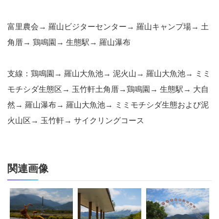
富里農会→ 羅山ビジターセンター→ 羅山キャンプ場→ 土
角厝→ 鶏鳴園→ 生態駅→ 羅山瀑布
支線：鶏鳴園→ 羅山大魚池→ 泥火山→ 羅山大魚池→ ミミ
モチシダ生態区→ 玉竹軒土角厝→鶏鳴園→ 生態駅→ 大自
然→ 羅山瀑布→ 羅山大魚池→ ミミモチシダ生態および泥
火山区→ 玉竹軒→ サイクリングコース
関連画像