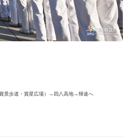
（賞景歩道・賞星広場）→四八高地→帰途へ