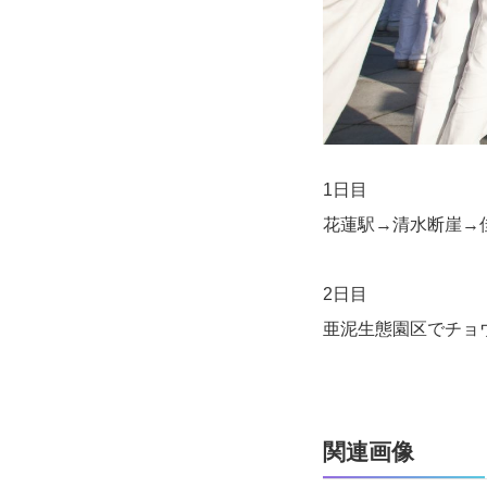
1日目
花蓮駅→清水断崖→
2日目
亜泥生態園区でチョ
関連画像