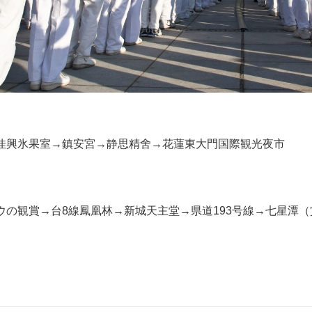
佳興氷果室→鎮安宮→静思精舍→花蓮東大門国際観光夜市
ウの観賞→台8線鳳凰林→新城天主堂→県道193号線→七星潭