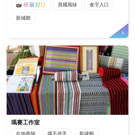
好Q
異國風味
食字入口
新城鄉
瑪賽工作室
在地商舖
購不停手
新城鄉