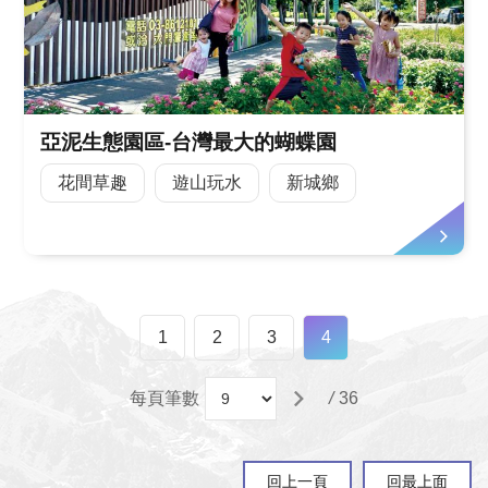
亞泥生態園區-台灣最大的蝴蝶園
花間草趣
遊山玩水
新城鄉
1
2
3
4
每頁筆數
/
36
回上一頁
回最上面