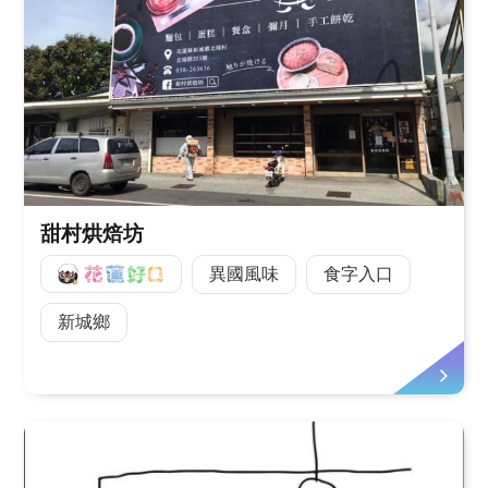
甜村烘焙坊
好Q
異國風味
食字入口
新城鄉