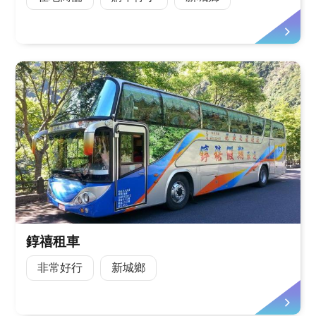
錞禧租車
非常好行
新城鄉