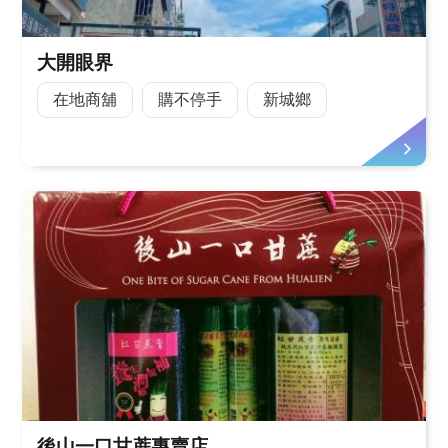
大開眼界
在地商舖
購不停手
新城鄉
後山一口甘蔗專賣店