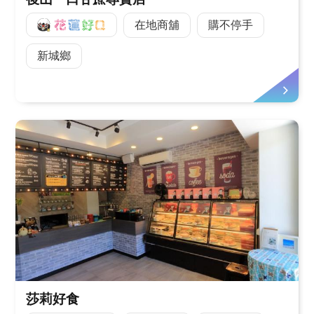
好Q
在地商舖
購不停手
新城鄉
莎莉好食