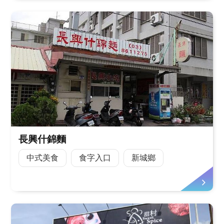
長興什錦麵
中式美食
食字入口
新城鄉