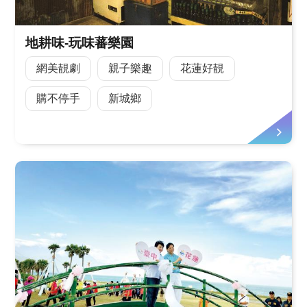
地耕味-玩味蕃樂園
網美靚劇
親子樂趣
花蓮好靚
購不停手
新城鄉