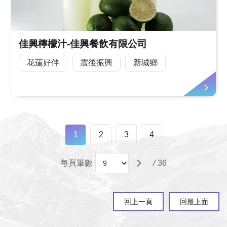
佳興檸檬汁-佳興餐飲有限公司
花蓮好伴
震後振興
新城鄉
1
2
3
4
每頁筆數
/
36
回上一頁
回最上面