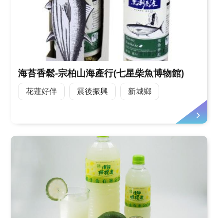
海苔香鬆-宗柏山海產行(七星柴魚博物館)
花蓮好伴
震後振興
新城鄉