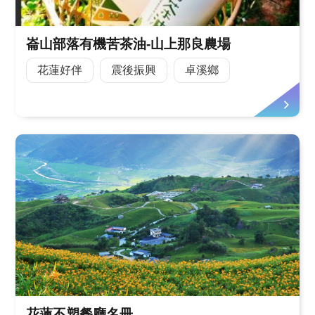
崙山部落有機苦茶油-山上那良農場
花蓮好伴
震後振興
卓溪鄉
花蓮不塑餐廳名冊