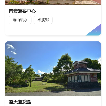
南安遊客中心
遊山玩水
卓溪鄉
崙天遊憩區