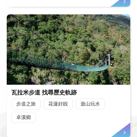
瓦拉米步道 找尋歷史軌跡
步道之旅
花蓮好靚
遊山玩水
卓溪鄉