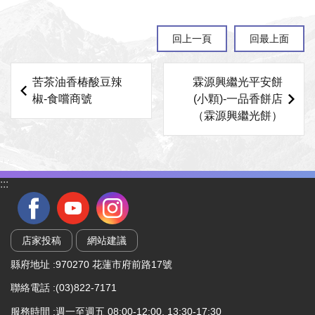
回上一頁
回最上面
苦茶油香椿酸豆辣
霖源興繼光平安餅
椒-食嚐商號
(小顆)-一品香餅店
（霖源興繼光餅）
:::
店家投稿
網站建議
縣府地址 :970270 花蓮市府前路17號
聯絡電話 :(03)822-7171
服務時間 :週一至週五 08:00-12:00, 13:30-17:30