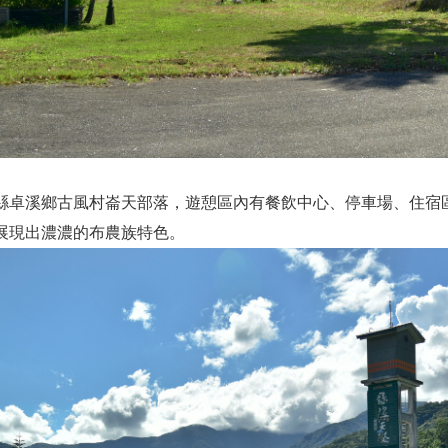
縣卓溪鄉古風村崙天部落，遊憩區內有餐飲中心、停車場、住宿
展現出濃濃的布農族特色。