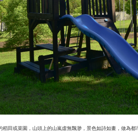
的稻田或菜園，山頭上的山嵐虛無飄渺，景色如詩如畫，做為都