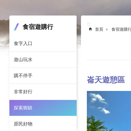
:::
:::
食宿遊購行
首頁
食宿遊購
食字入口
遊山玩水
購不停手
崙天遊憩區
非常好行
探索鄉鎮
原民好物