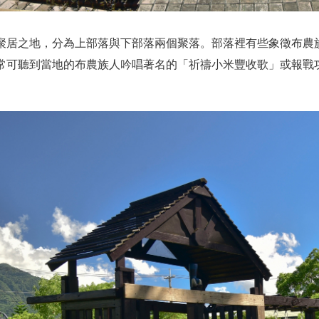
聚居之地，分為上部落與下部落兩個聚落。部落裡有些象徵布農
常可聽到當地的布農族人吟唱著名的「祈禱小米豐收歌」或報戰