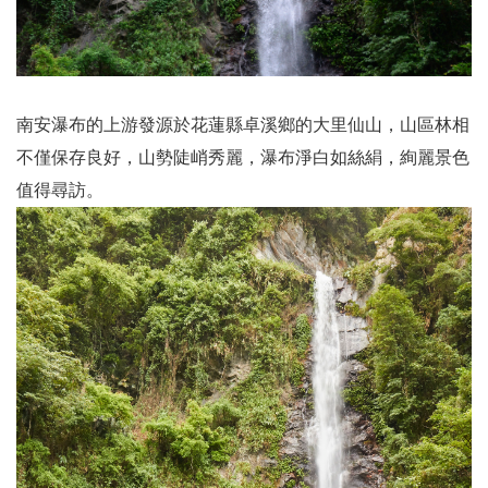
南安瀑布的上游發源於花蓮縣卓溪鄉的大里仙山，山區林相
不僅保存良好，山勢陡峭秀麗，瀑布淨白如絲絹，絢麗景色
值得尋訪。