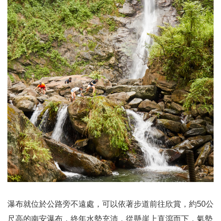
瀑布就位於公路旁不遠處，可以依著步道前往欣賞，約50公
尺高的南安瀑布，終年水勢充沛，從懸崖上直瀉而下，氣勢