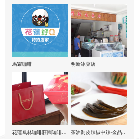
馬耀咖啡
明新冰菓店
花蓮鳳林咖啡莊園咖啡濾
茶油剝皮辣椒中辣-金品醬
掛蜂蜜禮盒-馬耀福佑顧問
園