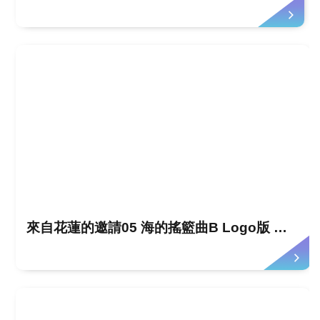
來自花蓮的邀請05 海的搖籃曲B Logo版 韓文