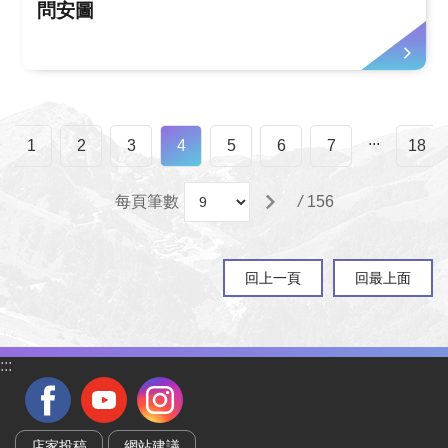
問安圖
...
1
2
3
4
5
6
7
18
每頁筆數
/
156
回上一頁
回最上面
:::
店家投稿
網站建議