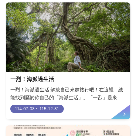
一烈！海派過生活
一烈！海派過生活 解放自己來趟旅行吧！在這裡，總
能找到屬於你自己的「海派生活」。「一烈」是來自
部落的慶賀、歡呼聲；「海派」是我們伴海而生的日
114-07-03 ~ 115-12-31
常，也是我們面對世界的處世哲學。輕輕鬆鬆走進部
落，用全新的視角認識台灣吧！各種療癒的、新奇
的、好玩的體驗隨你挑選，在部落的陪伴下解鎖各種