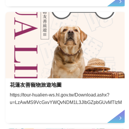
花蓮友善寵物旅遊地圖
https://tour-hualien-ws.hl.gov.tw/Download.ashx?
u=LzAwMS9VcGxvYWQvNDM1L3JlbGZpbGUvMTIzMzUvN