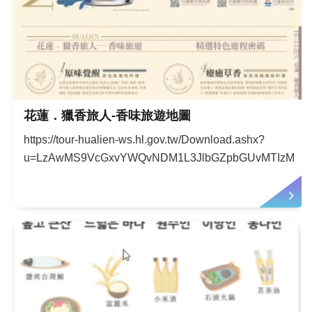
花蓮．獵香旅人-香味旅遊地圖
https://tour-hualien-ws.hl.gov.tw/Download.ashx?
u=LzAwMS9VcGxvYWQvNDM1L3JlbGZpbGUvMTIzMzUv