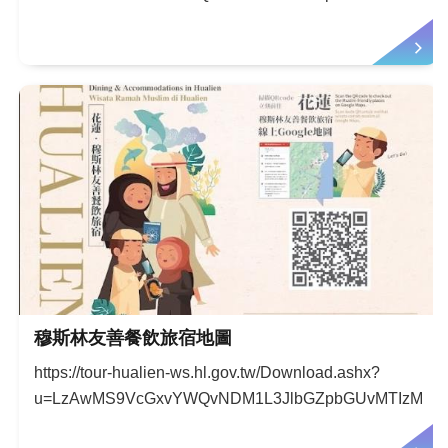
穆斯林友善餐飲旅宿地圖
https://tour-hualien-ws.hl.gov.tw/Download.ashx?
u=LzAwMS9VcGxvYWQvNDM1L3JlbGZpbGUvMTIzMzUv