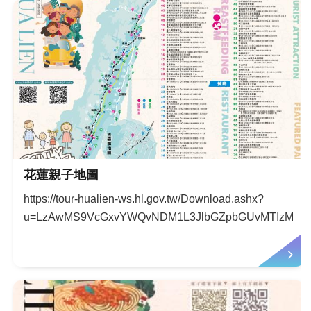
花蓮親子地圖
https://tour-hualien-ws.hl.gov.tw/Download.ashx?
u=LzAwMS9VcGxvYWQvNDM1L3JlbGZpbGUvMTIzMzUv