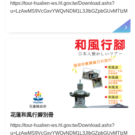
https://tour-hualien-ws.hl.gov.tw/Download.ashx?
u=LzAwMS9VcGxvYWQvNDM1L3JlbGZpbGUvMTIzMzUv
花蓮和風行腳別冊
https://tour-hualien-ws.hl.gov.tw/Download.ashx?
u=LzAwMS9VcGxvYWQvNDM1L3JlbGZpbGUvMTIzMzUvN