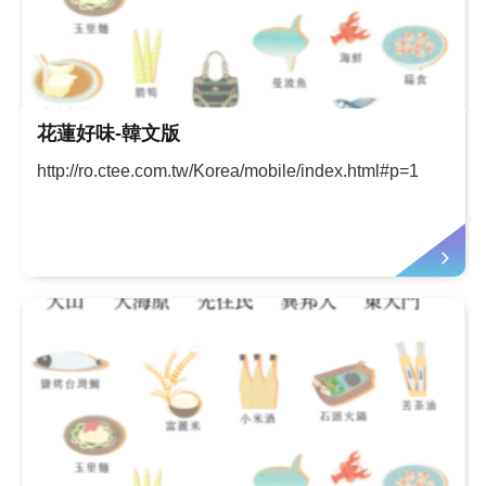
花蓮好味-韓文版
http://ro.ctee.com.tw/Korea/mobile/index.html#p=1