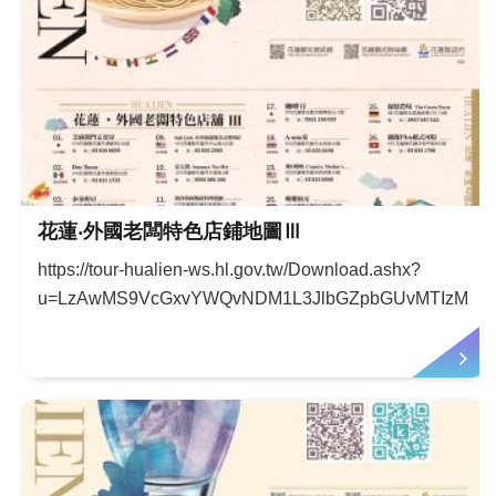
花蓮‧外國老闆特色店鋪地圖Ⅲ
https://tour-hualien-ws.hl.gov.tw/Download.ashx?
u=LzAwMS9VcGxvYWQvNDM1L3JlbGZpbGUvMTIzMzUv