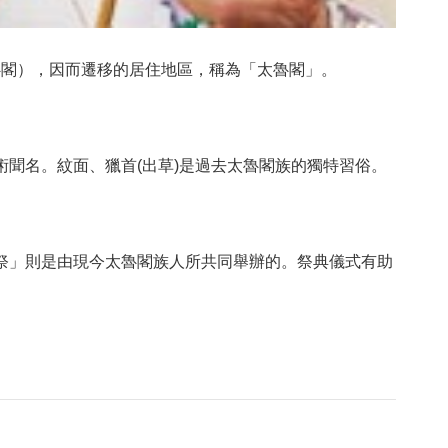
魯閣），因而遷移的居住地區，稱為「太魯閣」。
聞名。紋面、獵首(出草)是過去太魯閣族的獨特習俗。
祭」則是由現今太魯閣族人所共同舉辦的。祭典儀式有助