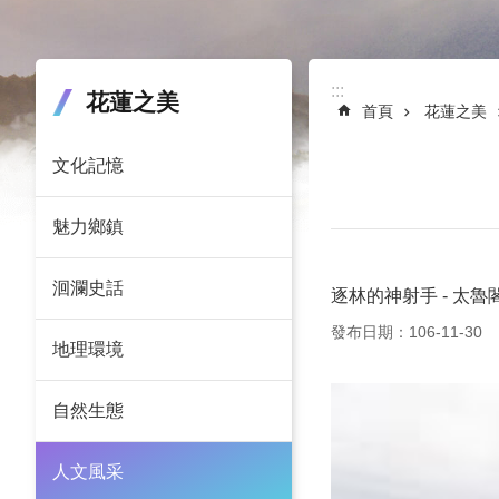
:::
:::
花蓮之美
首頁
花蓮之美
文化記憶
魅力鄉鎮
洄瀾史話
逐林的神射手 - 太魯閣族
發布日期：106-11-30
地理環境
自然生態
人文風采