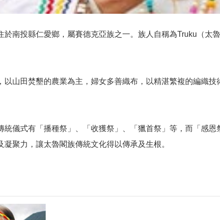
住於南投縣仁愛鄉，屬賽德克亞族之一。族人自稱為Truku（太
，以山田焚墾的農業為主，婦女多善織布，以精湛繁複的編織技術
傳統儀式有「播種祭」、「收獲祭」、「獵首祭」等，而「感恩
及凝聚力，讓太魯閣族傳統文化得以傳承及生根。