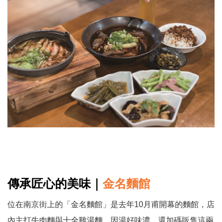
傳承匠心的美味
｜
金名麵館
位在南京街上的「金名麵館」是去年10月甫開幕的麵館，店
內主打牛肉麵與十全雞湯麵，因湯好味濃，還加碼販售這兩