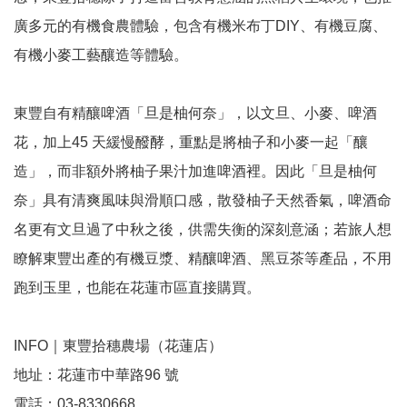
廣多元的有機食農體驗，包含有機米布丁DIY、有機豆腐、
有機小麥工藝釀造等體驗。
東豐自有精釀啤酒「旦是柚何奈」，以文旦、小麥、啤酒
花，加上45 天緩慢醱酵，重點是將柚子和小麥一起「釀
造」，而非額外將柚子果汁加進啤酒裡。因此「旦是柚何
奈」具有清爽風味與滑順口感，散發柚子天然香氣，啤酒命
名更有文旦過了中秋之後，供需失衡的深刻意涵；若旅人想
瞭解東豐出產的有機豆漿、精釀啤酒、黑豆茶等產品，不用
跑到玉里，也能在花蓮市區直接購買。
INFO｜東豐拾穗農場（花蓮店）
地址：花蓮市中華路96 號
電話：03-8330668