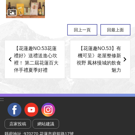
回上一頁
回最上面
【花蓮趣NO.53花蓮
【花蓮趣NO.53】有
禮好》送禮送進心坎
機可呈》老屋整修新
裡！ 第二屆花蓮百大
視野 鳳林慢城的飲食
伴手禮夏季好禮
魅力
:::
店家投稿
網站建議
縣府地址 :970270 花蓮市府前路17號