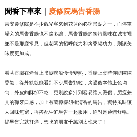
聞香下車來
｜
慶修院馬告香腸
吉安慶修院是不少觀光客來到花蓮的必訪景點之一，而停車
場旁的馬告香腸也不遑多讓，馬告香腸的獨特風味在城市裡
並不是那麼常見，但老闆的招呼能力和烤香腸功力，則讓美
味度更加成。
看著香腸在烤台上噗滋噗滋慢慢變熟，香腸上桌時伴隨陣陣
香氣，從外觀就能看到不少馬告顆粒，烤過後本體上色均
勻，外皮夠酥卻不乾，更別說多汁到容易讓人燙傷，肥瘦兼
具的彈牙口感，加上有著檸檬胡椒清香的馬告，獨特風味讓
人回味無窮，再搭配生鮮馬告一起服用，絕對是通體舒暢。
提早售完就打烊，想吃的朋友千萬別太晚來了！