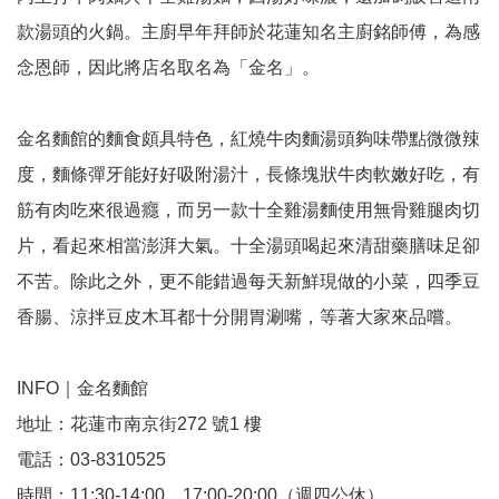
款湯頭的火鍋。主廚早年拜師於花蓮知名主廚銘師傅，為感
念恩師，因此將店名取名為「金名」。
金名麵館的麵食頗具特色，紅燒牛肉麵湯頭夠味帶點微微辣
度，麵條彈牙能好好吸附湯汁，長條塊狀牛肉軟嫩好吃，有
筋有肉吃來很過癮，而另一款十全雞湯麵使用無骨雞腿肉切
片，看起來相當澎湃大氣。十全湯頭喝起來清甜藥膳味足卻
不苦。除此之外，更不能錯過每天新鮮現做的小菜，四季豆
香腸、涼拌豆皮木耳都十分開胃涮嘴，等著大家來品嚐。
INFO｜金名麵館
地址：花蓮市南京街272 號1 樓
電話：03-8310525
時間：11:30-14:00、17:00-20:00（週四公休）