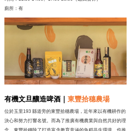
廁所：有
有機文旦釀造啤酒
｜
東豐拾穗農場
位於玉里193 縣道旁的東豐拾穗農場，近年來以有機耕作的
決心和努力打響名號。而為了推廣有機農業與自然共好的理
念，東豐拾穗除了打造富含教育意涵的魚稻共生環境，也推