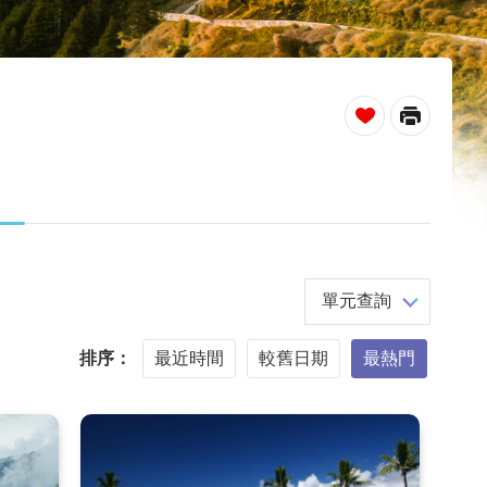
_
單元查詢
排序：
最近時間
較舊日期
最熱門