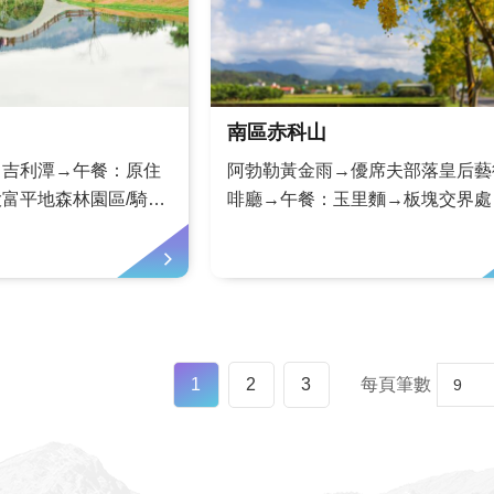
南區赤科山
→吉利潭→午餐：原住
阿勃勒黃金雨→優席夫部落皇后藝
富平地森林園區/騎單
啡廳→午餐：玉里麵→板塊交界處
馬太鞍濕地生態文化導
科山賞花東縱谷/金針花海→夜宿
色民宿。景點簡介花蓮
觀星。景點簡介花蓮天上有星星，
賞花蓮美麗星空；花蓮
花蓮美麗星空；花蓮地上有黃金，
受黃金稻田視覺饗宴及
黃金稻田視覺饗宴及看遍滿山滿谷
花。 更多賞星資訊請
花。 更多賞星資訊請見「流星花蓮
星光」...
1
2
3
每頁筆數