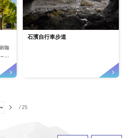
石濱自行車步道
術咖
→赤
赤科山
欣賞
享受
金針
-山海
/
25