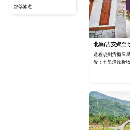
部落旅遊
北區(吉安鄉至
遊程規劃貨櫃屋
餐：七星潭原野
地戰備坑道→曼
七星柴魚博物館
現天文解說員民
景點簡介花蓮天
麗星空；花蓮地上有