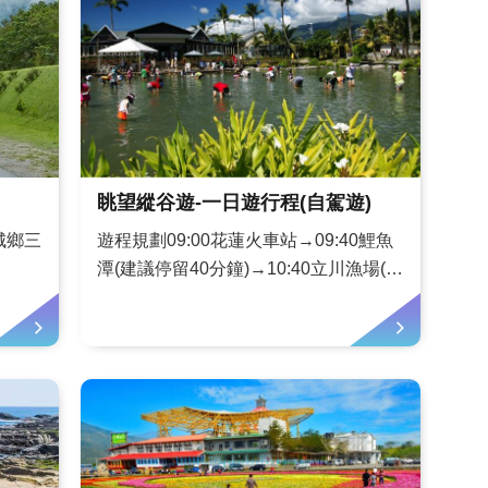
眺望縱谷遊-一日遊行程(自駕遊)
城鄉三
遊程規劃09:00花蓮火車站→09:40鯉魚
潭(建議停留40分鐘)→10:40立川漁場(建
議停留1小時)→11:30午餐(停留1.5小
時)→13:00林田山林業文化園區(建議停
留1.5小時)→15:00富興社區鳳梨公園(建
議停留1.5小時)&rarr...