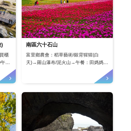
)
南區六十石山
0貨櫃
富里鄉農會：稻草藝術/銀背猩猩(白
0午餐
天)→羅山瀑布/泥火山→午餐：田媽媽富
憩區
里養生餐坊→田間窯燒→六十石山賞金
(建議停
針→夜宿六十石山民宿或花現天文解說
奚卜蘭
員民宿「磚窯居」及「富圖民宿」觀
星。景點簡介花蓮天上有星星，欣賞花
蓮美麗星空；花蓮地上有黃金，享受黃
金稻田視覺...