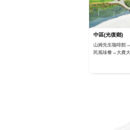
中區(光復鄉)
山姆先生咖啡館
民風味餐→大農大
車賞綠楓→光復
覽觀 星→夜宿特
天上有星星，欣
地上有黃金，享
看遍滿山滿谷金針
見「流...