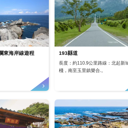
洄瀾東海岸線遊程
193縣道
長度：約110.9公里路線：北起新
棧，南至玉里鎮樂合.。