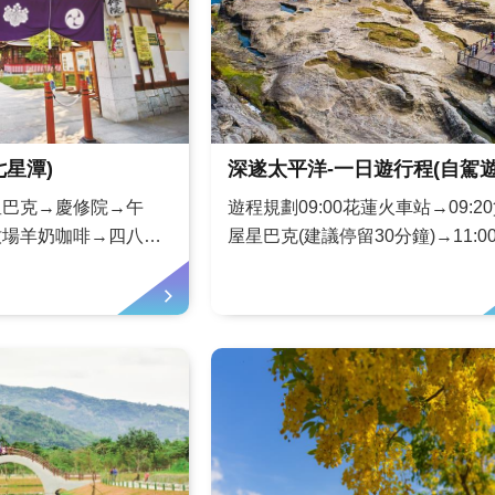
七星潭)
深遂太平洋-一日遊行程(自駕遊
星巴克→慶修院→午
遊程規劃09:00花蓮火車站→09:2
牧場羊奶咖啡→四八高
屋星巴克(建議停留30分鐘)→11:0
波海洋生態休閒園區→
(建議停留1.5小時)→14:30石門遊
→東大門夜市→夜宿花
(建議停留30分鐘)→15:10石梯坪
宿「綠舍民宿」觀星。
留1小時)→16:15新太平洋1號店(
上有星星，欣賞花蓮美
遊客中心) (建議停留15分...
黃金，享受...