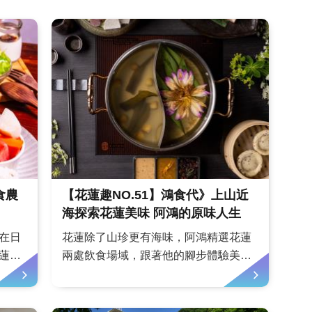
食農
【花蓮趣NO.51】鴻食代》上山近
海探索花蓮美味 阿鴻的原味人生
在日
花蓮除了山珍更有海味，阿鴻精選花蓮
蓮不
兩處飲食場域，跟著他的腳步體驗美好
用有
的原味人生。文、圖／陳鴻亞洲美食天
們大
王、知名料理節目《阿鴻上菜》主持人
）連
臨海而居的高檔料理｜遠雄悅來大飯店