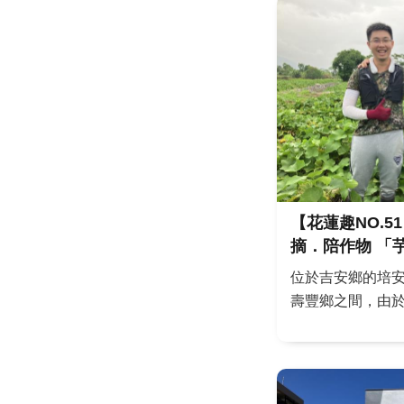
都蘊含著花蓮獨
祝福、分享在地
蘇于雯 圖／編輯
｜太魯閣晶英限定.
【花蓮趣NO.
摘．陪作物 「芋」見自然美好的培
安農場
位於吉安鄉的培
壽豐鄉之間，由
安溪的沖積扇，土
積屬於耕地，生
玉米、韭菜、芋
安三寶中的芋頭