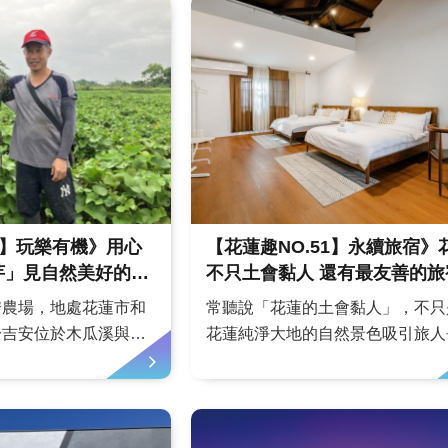
特的文化底蘊，是傳遞
結山海、土地與生活的永續輕食｜
好味的最佳選擇。文／
海食山海由創辦人「魚老闆」與他
室峽谷深處的靜謐天堂
子共同創立，於2023年6月才開業
..
人因同是13號生日，...
51】玩樂有機》用心
【花蓮趣NO.51】永續旅宿》
不只土會黏人 還有最友善的
安農場，地處花蓮市和
常聽說「花蓮的土會黏人」，不只
於吉安位於木瓜溪與吉
花蓮純淨大地的自然景色吸引旅人
壤肥沃，高達85%面
駐，更是指花蓮人樂天知命的親善
產稻米、甘藷、南瓜、
度，使得許多人來到花蓮旅遊一直
頭、龍鬚菜等蔬果，吉
舒適，而通過KLS親善Long Sta
是全臺五大產區之一，
證（Kindness Long Stay Certifica