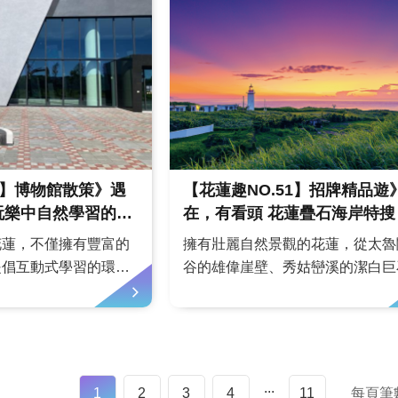
占43%，更是遙遙領
的花蓮旅宿，更讓旅人像回到家一
。文／劉俊輝 圖／培
輕鬆自在。文．圖／...
父業吉...
51】博物館散策》遇
【花蓮趣NO.51】招牌精品遊
在，有看頭 花蓮疊石海岸特搜
花蓮，不僅擁有豐富的
擁有壯麗自然景觀的花蓮，從太魯
提倡互動式學習的環境
谷的雄偉崖壁、秀姑巒溪的潔白巨
子共遊而興起。如何把
到遍布東海岸的溫潤鵝卵石，這些
，在遊玩中不僅讓孩子
凝聚了花蓮美麗的意象。花蓮特產
獲得學習，讓這些場所
頭，代表人們不屈不撓精神，疊石
的地方，更是適合納入
為交「疊」守護的象徵。跟著疊石
。文．圖／陳預留、瑞
遊花蓮，從北到南沿著海岸延伸，
...
1
2
3
4
11
每頁筆