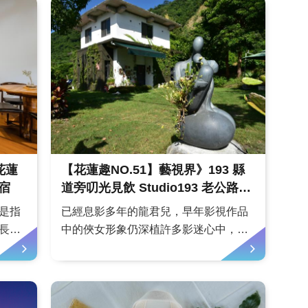
食山
遠雄悅來大飯店是一座依太平洋建立的
的妻
英國維多利亞宮廷式建築。飯店內的
，兩
「秋草日本料理」主打以細火慢燉烹製
的日式鍋物，主廚研製獨門底料，...
花蓮
【花蓮趣NO.51】藝視界》193 縣
旅宿
道旁叨光見飲 Studio193 老公路
Café
是指
已經息影多年的龍君兒，早年影視作品
長
中的俠女形象仍深植許多影迷心中，甚
態
至有「臺灣第一俠女」的美稱。自從5年
無比
前一次偶然機會落腳瑞穗舞鶴山區，展
y旅宿認
開她和先生兩人「花現」美好生活的開
tion）
始，如今在玉里193縣道旁將小屋翻