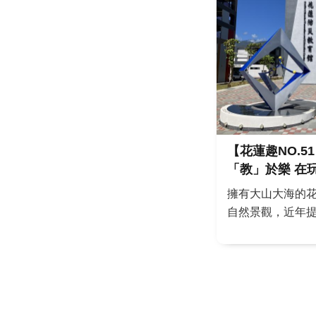
而龍鬚菜栽培面積
先全臺其他鄉鎮
安農場、編輯室子承
【花蓮趣NO.
「教」於樂 在玩樂中自然學習的場
域
擁有大山大海的
自然景觀，近年
場域，也隨著親
略微艱澀的知識
們，也讓大人們
不再是雨天備案
遊程的景點之一