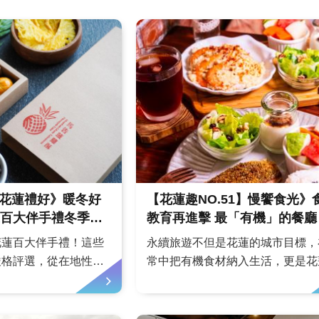
51花蓮禮好》暖冬好
【花蓮趣NO.51】慢饗食光》
百大伴手禮冬季選
教育再進擊 最「有機」的餐廳
花蓮百大伴手禮！這些
永續旅遊不但是花蓮的城市目標，
嚴格評選，從在地性、
常中把有機食材納入生活，更是花
面，皆為花蓮最精緻的
斷在做的事情，因此有越來越多使
傳統美食或是創新甜
機食材的餐廳，在花蓮，等著旅人
同人的味蕾。每款禮盒
駕光臨。文．圖／Yoti薛（薛永廷